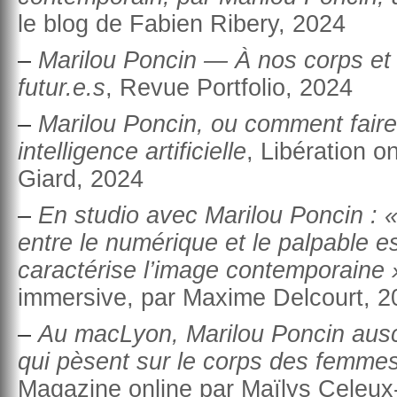
le blog de Fabien Ribery, 2024
–
Marilou Poncin — À nos corps et i
futur.e.s
, Revue Portfolio, 2024
–
Marilou Poncin, ou comment faire
intelligence artificielle
, Libération o
Giard, 2024
–
En studio avec Marilou Poncin : 
entre le numérique et le palpable e
caractérise l’image contemporaine 
immersive, par Maxime Delcourt, 2
–
Au macLyon, Marilou Poncin auscu
qui pèsent sur le corps des femme
Magazine online par Maïlys Celeux