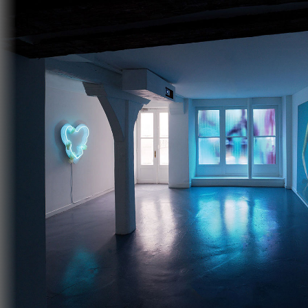
marilou poncin
cv
presse
fr
en