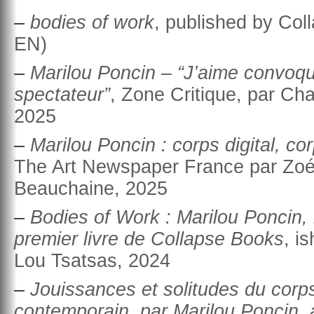
–
bodies of work
, published by Col
EN)
–
Marilou Poncin – “J’aime convoqu
spectateur”
, Zone Critique, par Cha
2025
–
Marilou Poncin : corps digital, c
The Art Newspaper France par Zoé 
Beauchaine, 2025
–
Bodies of Work : Marilou Poncin, h
premier livre de Collapse Books
, i
Lou Tsatsas, 2024
–
Jouissances et solitudes du corp
contemporain, par Marilou Poncin, a