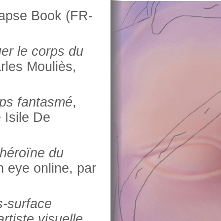
lapse Book (FR-
er le corps du
rles Mouliès,
orps fantasmé
,
Isile De
éroïne du
sh eye online, par
s-surface
rtiste visuelle
,