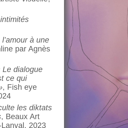
ntimités
 l’amour à une
nline par Agnès
« Le dialogue
st ce qui
»
, Fish eye
024
lte les diktats
s
, Beaux Art
-Lanval, 2023