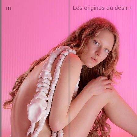
marilou poncin
Les origines du désir +
cv
press
fr
en